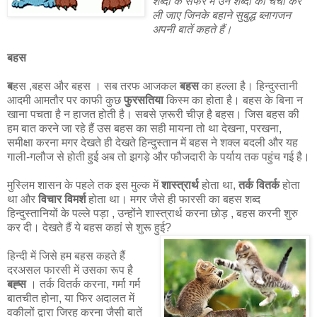
शब्दों के सफर में उन शब्दों की चर्चा कर
ली जाए जिनके बहाने सुबुद्ध ब्लागजन
अपनी बातें कहते हैं।
बहस
ब
हस ,बहस और बहस । सब तरफ आजकल
बहस
का हल्ला है। हिन्दुस्तानी
आदमी आमतौर पर काफी कुछ
फुरसतिया
किस्म का होता है। बहस के बिना न
खाना पचता है न हाजत होती है। सबसे ज़रूरी चीज़ है बहस। जिस बहस की
हम बात करने जा रहे हैं उस बहस का सही मायना तो था देखना, परखना,
समीक्षा करना मगर देखते ही देखते हिन्दुस्तान में बहस ने शक्ल बदली और यह
गाली-गलौज से होती हुई अब तो झगड़े और फौजदारी के पर्याय तक पहुंच गई है।
मुस्लिम शासन के पहले तक इस मुल्क में
शास्त्रार्थ
होता था,
तर्क वितर्क
होता
था और
विचार विमर्श
होता था। मगर जैसे ही फारसी का बहस शब्द
हिन्दुस्तानियों के पल्ले पड़ा , उन्होंने शास्त्रार्थ करना छोड़ , बहस करनी शुरु
कर दी। देखते हैं ये बहस कहां से शुरू हुई?
हिन्दी में जिसे हम बहस कहते हैं
दरअसल फारसी में उसका रूप है
बह्स
। तर्क वितर्क करना, गर्मा गर्म
बातचीत होना, या फिर अदालत में
वकीलों द्वारा जिरह करना जैसी बातें