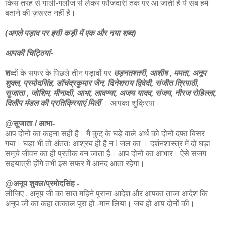
किस तरह से गाली-गलौज से लेकर फौजदारी तक पर आ जाती है ये सब हमें
बताने की ज़रूरत नहीं है।
(अगले पड़ाव पर इसी कड़ी में एक और नया शब्द)
आपकी चिट्ठियां-
श
ब्दों के सफर के पिछले तीन पड़ावों पर
उड़नतश्तरी, आशीष , ममता, अनूप
शुक्ल, प्रमोदसिंह, डॉचंद्रकुमार जैन, दिनेशराय द्विवेदी, संजीत त्रिपाठी,
सुजाता , जोशिम, मीनाक्षी, आभा, लावण्या, अजय यादव, संजय, नीरज रोहिल्ला,
दिलीप मंडल की प्रतिक्रियाएं मिलीं
। आपका शुक्रिया।
@सुजाता / आभा-
आप दोनों का कहना सही है। मैं कुट् के घड़े वाले अर्थ को दोनों दफा बिसर
गया। घड़ा भी तो अंततः आश्रय ही है न ! जल का । दर्शनशास्त्र में दो घड़ा
समूचे जीवन का ही प्रतीक बन जाता है। आप दोनों का आभार। ऐसे सजग
सहयात्री होंगे तभी इस सफर में आनंद आता रहेगा।
@अनूप शुक्ल/प्रमोदसिंह -
लीजिए , अनूप जी का सात महिने पुराना आदेश और आपका ताजा आदेश कि
अनूप जी का कहा तत्काल पूरा हो -मान लिया। जय हो आप दोनों की।