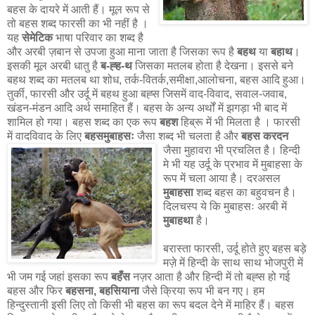
बहस के दायरे में आती हैं। मूल रूप से
तो बहस शब्द फारसी का भी नहीं है ।
यह
सेमेटिक
भाषा परिवार का शब्द है
और अरबी ज़बान से उपजा हुआ माना जाता है जिसका रूप है
बहथ
या
बहाथ
।
इसकी मूल अरबी धातु है
ब-ह्ह-थ
जिसका मतलब होता है देखना। इससे बने
बहथ शब्द का मतलब था शोध, तर्क-वितर्क,समीक्षा,आलोचना, बहस आदि हुआ।
तुर्की, फारसी और उर्दू में बहथ हुआ बह्स जिसमें वाद-विवाद, सवाल-जवाब,
खंडन-मंडन आदि अर्थ समाहित हैं। बहस के अन्य अर्थों में झगड़ा भी बाद में
शामिल हो गया। बहस शब्द का एक रूप
बहश
हिब्रू में भी मिलता है । फारसी
में वादविवाद के लिए
बहसमुबाहसः
जैसा शब्द भी चलता है
और
बहस करदन
जैसा मुहावरा भी प्रचलित है। हिन्दी
मे भी यह उर्दू के प्रभाव में मुबाहसा के
रूप में चला आया है। दरअसल
मुबाहसा
शब्द बहस का बहुवचन है।
दिलचस्प ये कि मुबाहसः अरबी में
मुबाहथा
है।
बरास्ता फारसी, उर्दू होते हुए बहस बड़े
मज़े में हिन्दी के साथ साथ भोजपुरी में
भी जम गई जहां इसका रूप
बहँस
नज़र आता है और हिन्दी में तो बह्स हो गई
बहस और फिर
बहसना, बहसियाना
जैसे क्रिया रूप भी बन गए। हम
हिन्दुस्तानी इसी लिए तो किसी भी बहस का रूप बदल देने में माहिर हैं। बहस