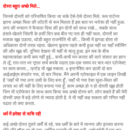
दोस्त बहुत अच्छे मिले...
जिनसे दोस्ती को परिभाषित किया जा सके ऐसे-ऐसे दोस्त मिले. रूम पार्टनर
इतना अच्छा मिला की लॉटरी से रूम मिलता है इस बात पर भरोसा ही नहीं हुआ.
लगा की भगवान ने फैसला दिया की इन दोनों को साथ रखो... सबके साथ
हंसते-खेलते जिंदगी के हसीं दिन कब बीत गए पता ही नहीं चला. दोस्तों का
मजाक खूब उडाया, थोडी बहुत राजनीति भी की... किसी में झगडा होता तो
अधिकतर दोनों तरफ़ रहता. खेलना कूदना पहले कभी हुआ नहीं था यहाँ स्वीमिंग
की और खूब की. दुनिया देखना भी यहीं से चालु हुआ. इन सब के बीच
महात्वाकांक्षा कभी कम नहीं हुई... कभी-कभी मन करता की सारे संसार का ज्ञान
ले लूँ, रात-रात भर गूगल सर्च करके पढता.एक-एक समय पर चार-चार प्रोजेक्ट
पर काम करता... फ्रॉड भी खूब मचाता. ४ इन्टर्नशिप कर डाली दो बार
आईआईएम बंगलोर गया, दो बार स्विस. मैंने अपनी प्रोफाइल में एक लाइन लिखी
है 'जहाँ भी गया लगा उसी के लिए बना हूँ', जहाँ भी गया ऐसा घुला-मिला की
लगता था की यहीं के लिए बनाया गया हूँ. काम अच्छा हो न हो दोस्ती खूब होती
जिन भी प्रोफेसर के साथ काम किया सब अच्छे दोस्त बने. लोग कहते हैं की मेरी
दोस्ती उम्र में बड़े लोगो से ज्यादा होती है. ये भी नहीं कह सकता की गणित नहीं
पढता तो क्या करता.
धर्म में हमेशा से रूचि रही
कई अच्छे दोस्त दुसरे धर्मों से रहे, सब धर्मों के बारे में जानना और इज्जत करना