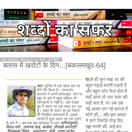
Friday, August 22, 2008
क्लास में खर्राटों के दिन...[बकलमखुद-64]
प
हले ही सुन रखा था की
बहुत पढ़ाई करनी पड़ती है
ब्ला
ग दुनिया में एक खास बात पर
मैने गौर किया है। ज्यादातर
और बहुत लोग फेल होते हैं
ब्लागरों ने अपने प्रोफाइल पेज पर
यहाँ आया तो पता चला की
खुद के बारे में बहुत संक्षिप्त सी
जानकारी दे रखी है। इसे देखते
सही बात है. पर अब एक
हुए मैं सफर पर एक पहल कर रहा
नई आदत लग गई क्लास में
हूं। शब्दों के सफर के हम जितने
सोने की... और इस आदत
भी नियमित सहयात्री हैं, आइये ,
जानते हैं कुछ अलग सा एक दूसरे
ने सारे रिकॉर्ड तोड़ दिए.
के बारे में। अब तक इस श्रंखला में आप
अनिताकुमार,
खूब मस्ती की. कई बार
विमल वर्मा , लावण्या शाह, काकेश ,मीनाक्षी धन्वन्तरि
,शिवकुमार मिश्र , अफ़लातून ,बेजी, अरुण अरोरा ,