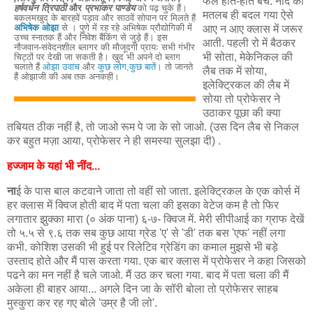
फेल होते-होते बचे. नींद का
हर्षवर्धन त्रिपाठी
और
प्रभाकर पाण्डेय
को पढ़ चुके हैं।
मतलब ही बदल गया ऐसे
बकलमखुद के बारहवें पड़ाव और साठवें सोपान पर मिलते हैं
अभिषेक ओझा
से । पुणे में रह रहे अभिषेक प्रौद्योगिकी में
आए न आए क्लास में जरूर
उच्च स्नातक हैं और निवेश बैंकिंग से जुड़े हैं। इस
आती. पहली रो में बैठकर
नौजवान-संवेदनशील ब्लागर की मौजूदगी प्रायः सभी गंभीर
भी सोता, मेकेनिकल की
चिट्ठों पर देखी जा सकती है। खुद भी अपने दो ब्लाग
चलाते हैं
ओझा उवाच
और
कुछ लोग,कुछ बातें
। तो जानते
लैब तक में सोया,
हैं ओझाजी की अब तक अनकही।
इलेक्ट्रिकल की लैब में
सोया तो प्रोफेसर ने
उठाकर पूछा की क्या
तबियत ठीक नहीं है, तो जाओ रूम पे जा के सो जाओ. (उस दिन लैब से निकल
कर बहुत मज़ा आया, प्रोफेसर ने ही समस्या सुलझा दी) .
हज्जाम के यहां भी नींद...
ना
ई के पास बाल कटवाने जाता तो वहीं सो जाता. इलेक्ट्रिकल के एक कोर्स में
हर क्लास में क्विज होती बाद में पता चला की इसका वेटेज कम है तो फिर
लगातार झुक्का मारा (० अंक पाना) ६-७- क्विज में. मेरी सीपीआई का ग्राफ देखें
तो ५.५ से ९.६ तक सब कुछ आया ग्रेड 'ए' से 'डी' तक बस 'एफ' नहीं लगा
कभी. कोशिश उसकी भी हुई पर रिलेटिव ग्रेडिंग का कमाल मुझसे भी बड़े
उस्ताद होते और मैं पास करता गया. एक बार क्लास में प्रोफेसर ने कहा जिसको
पढने का मन नहीं है चले जाओ. मैं उठ कर चला गया. बाद में पता चला की मैं
अकेला ही बाहर आया... अगले दिन जा के सॉरी बोला तो प्रोफेसर साहब
मुस्कुरा कर रह गए बोले 'उम्र है जी लो'.