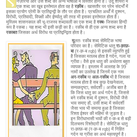
नज़रिया और उस शब्द का अन्य भाषाओं में विस्तार होना है। उर्दू शायरी में
एक शब्द का खूब इस्तेमाल होता वह है
रक़ीब
। खासतौर पर प्रेम संदर्भों में
इसका प्रयोग प्रेमी के प्रतिद्वन्द्वी के तौर पर होता है। प्रचलित अर्थों में दुश्मन,
विरोधी, प्रतिवादी, विपक्षी और ईर्ष्यालु की तरह भी इसका इस्तेमाल होता है।
मुस्लिम शासनकाल की भू-राजस्व शब्दावली का एक शब्द है
रक्बः
जिसका हिन्दी
रूप है रकबा। यह शब्द भी इसी कड़ी का है। रकीब से ही एक अन्य शब्द बना है
रकाबत
जिसका अर्थ विरोध या प्रतिद्वन्द्विता होता है।
मू
लतः रकीब शब्द सेमिटिक भाषा
परिवार का है। सेमिटिक धातु
रा-क़ाफ़-
बा
(र-क़-ब rqb) से इसकी व्युत्पत्ति हुई
है जिसका मतलब होता है गर्दन, गला या
ग्रीवा। वैसे इस धातु की अर्थवत्ता बहुत
व्यापक है। इस्लाम में अल्लाह के 99
नामों का उल्लेख है जिनमें एक नाम
अर-रकीब
या
अल-रकीब
भी है जिसका
मतलब होता है सब कुछ देखनेवाला,
सम्यकदृष्टा, सर्वदर्शी। अजीब बात है
कि जिस धातु का अर्थ गर्दन है, जिससे
बने रकीब शब्द में दुश्मन, विरोधी जैसे
भाव समाए हों, उसी शब्द में सर्वदर्शी
जैसा भाव भी समाया हुआ है जिसका
रिश्ता ईश्वर की महिमा से जुड़ता है।
इन विरोधाभासी भावों की र-क-ब से बड़ी
दिलचस्प रिश्तेदारी है। सेमिटिक धातु
रा-क़ाफ़-बा (र-क़-ब rqb) में निहित
गर्दन या ग्रीवा का अर्थ महत्वपूर्ण है।