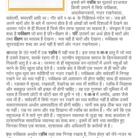
इससे बने
रकीब
का मूलार्थ दरअसल
किसी ज़माने में सिर्फ पर्यवेक्षक,
अवलोकनकर्ता, नज़र रखनेवाला,
सर्वदर्शी, समदर्शी आदि था। गौर करें र-क-ब के निहितार्थ-गर्दन पर। जब हमे
अपने चारों ओर के बारे में जानना होता है तो आंखों को सभी दिशाओं में देखने का
अवसर गर्दन से ही मिलता है जिसे तीन तरफ घुमाया जा सकता है। संस्कृत में एक
शब्द है
पर्यवेक्षण
जो बना है परि+वीक्षण से।
परि
उपसर्ग का अर्थ होता है चारों ओर
तथा
वीक्षण
का मतलब है देखना। भाव यही है चारों और देखना। पर्यवेक्षक या
सुपरवाईजर शब्द का अर्थ यही है चारो ओर नज़र रखनेवाला।
अ
ल्लाह के 99 नामों में एक
रक़ीब
में यही भाव है। इस तरह
र-क-ब
धातु में जो भाव
हैं उसमें देखना, सतर्क रहना भी है। प्राचीन पशुपालक समाज के क्रियाकलापों से
निकली धातु है र-क-ब। परम्परा से ही पशुपालक वन-प्रांतरों में अपने पशुओं को
चरने के लिए खुला छोड़ देते है। उसके बाद वे किसी एक स्थान से ही चारों और
गर्दन घुमा-घुमा कर मवेशियों पर नज़र रखते हैं। पर्यवेक्षक और सर्वदर्शी में निगाह
रखने भर का भाव नहीं है। पर्यवेक्षक को आशावान भी होना चाहिए साथ ही सावधान
भी। रक़ाबत में सुरक्षा, रखवाली, देखरेख का भाव भी शामिल है। रक़ीब में जिज्ञासा
और सबकुछ जानने की इच्छा भी होनी चाहिए। वह एक गुप्तचर की भूमिका में भी
रहता है जिससे छोटी से छोटी बात भी छुपी न रहे।
र-क-ब
में उम्मीद, आशा जैसे
भाव भी हैं। सर्वदर्शी में सिर्फ नज़र भर रखने का भाव शामिल नहीं है बल्कि उसमें
सकारात्मकता अर्थात आशावादिता भी होनी चाहिए। यानी सब कुछ ठीक चल रहा है
या नहीं। राह पर लाना और राह दिखाना भी रकीब का कर्तव्य है। गौर करें कि एक
पशुपालक में ये सारे गुण होते हैं। पशुपालन व्यवस्था से जुड़ा यह शब्द कालांतर में
प्रशासनिक सामाजिक व्यवस्था का शब्द बना। इसमें वो सारे भाव समाहित हुए
जिनका रिश्ता एक शासक, प्रशासक और अधिकारी के कर्तव्यों से है।
ए
क पर्यवेक्षक अर्थात र
क़ीब
जहां तक निगाह रखता है, जिस क्षेत्र को जेरे-नज़र या