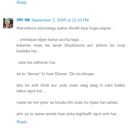
Reply
दर्पण साह
September 2, 2009 at 11:43 PM
Marvellous etymology bahut shodh kiya hoga aapne....
...vishwaas kijiye bahut accha laga....
kalantar main kis tarah bhashaoon aur arthon ka roop
badalta hai...
..iske kai udharan hai.
ek to "dinner" hi hain Dinner: Din ka bhojan.
dev ka arth hindi aur urdu main alag alag hi nahi balkin
bilkul viprit hai....
nukte ke her pher se khuda bhi zuda ho hjata hai saheb..
phir ye to same words hain jinka laghbafh viprit arth hai...
Reply