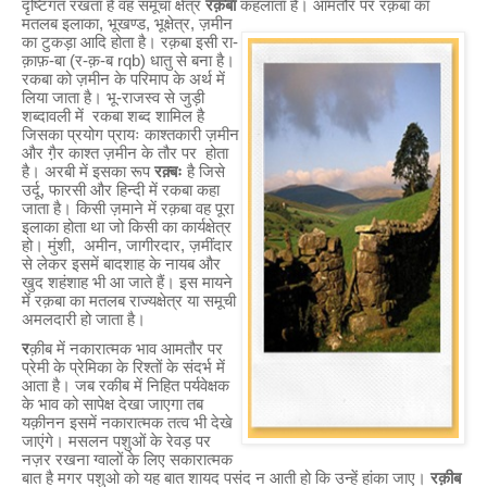
दृष्टिगत रखता है वह समूचा क्षेत्र
रक़बा
कहलाता है। आमतौर पर रक़बा का
मतलब इलाका, भूखण्ड, भूक्षेत्र, ज़
मीन
का टुकड़ा आदि होता है। रक़बा इसी रा-
क़ाफ़-बा (र-क़-ब rqb) धातु से बना है।
रकबा को ज़मीन के परिमाप के अर्थ में
लिया जाता है। भू-राजस्व से जुड़ी
शब्दावली में रकबा शब्द शामिल है
जिसका प्रयोग प्रायः काश्तकारी ज़मीन
और गै़र काश्त ज़मीन के तौर पर होता
है। अरबी में इसका रूप
रक़्बः
है जिसे
उर्दू, फारसी और हिन्दी में रकबा कहा
जाता है। किसी ज़माने में रक़बा वह पूरा
इलाका होता था जो किसी का कार्यक्षेत्र
हो। मुंशी, अमीन, जागीरदार, ज़मींदार
से लेकर इसमें बादशाह के नायब और
खुद शहंशाह भी आ जाते हैं। इस मायने
में रक़बा का मतलब राज्यक्षेत्र या समूची
अमलदारी हो जाता है।
र
क़ीब में नकारात्मक भाव आमतौर पर
प्रेमी के प्रेमिका के रिश्तों के संदर्भ में
आता है। जब रकीब में निहित पर्यवेक्षक
के भाव को सापेक्ष देखा जाएगा तब
यक़ीनन इसमें नकारात्मक तत्व भी देखे
जाएंगे। मसलन पशुओं के रेवड़ पर
नज़र रखना ग्वालों के लिए सकारात्मक
बात है मगर पशुओ को यह बात शायद पसंद न आती हो कि उन्हें हांका जाए।
रक़ीब