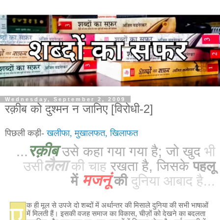
Wednesday, September 2, 2009
रक़ीब को दुश्मन न जानिए [विरोधी-2]
पिछली कड़ी-
खलीफा, मुखालफत, खिलाफत
रक़ीब
...
उसे कहा गया गया है; जो खुद
भी
लैला
उसी
की चाह
रखता है, जिसके
पहलू
मजनूं
में
की
दुनिया आबाद है...
ए
क ही मूल से उपजे दो शब्दों में अर्थान्तर की मिसाले दुनिया की सभी भाषाओं
में मिलती हैं। इसकी वजह समाज का विकास, चीज़ों को देखने का बदलता