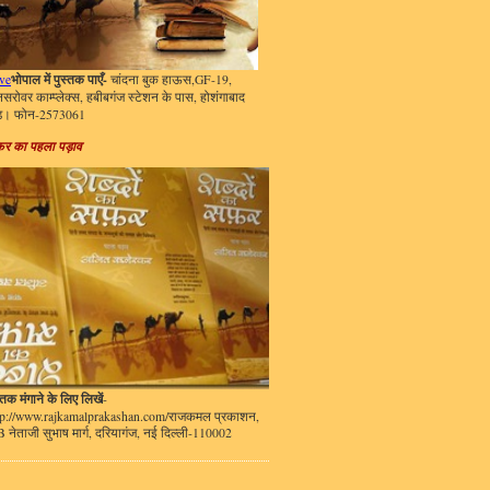
भोपाल में पुस्तक पाएँ-
ve
चांदना बुक हाऊस,GF-19,
नसरोवर काम्प्लेक्स, हबीबगंज स्टेशन के पास, होशंगाबाद
ड। फोन-2573061
़र का पहला पड़ाव
्तक मंगाने के लिए लिखें
-
tp://www.rajkamalprakashan.com/राजकमल प्रकाशन,
B नेताजी सुभाष मार्ग, दरियागंज, नई दिल्ली-110002