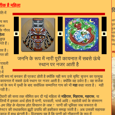
तीक है महिला
क
ति में
आप
मय रूप
पु
देशज
हु
 के गौरव
प्
िला
हिन
 कुछ
दिल
ते हैं।
ज्य
भाव है।
सफ
जगत की
जननि के रूप में नारी पूरी कायनात में सबसे ऊंचे
,
स्थान पर नजर आती है
अरावली
है,
में
ी रूप मां बनकर ही प्रकट होती है क्योंकि यही रूप उसे सृष्टि सृजन का प्रमुख
ी कायनात में सबसे ऊंचे स्थान पर नजर आती है। क्योंकि वह उर्वरा है। वह सर्जक
महा
मां के रूप में पृथ्वी के बाद सर्वाधिक सम्मानित गाय को भी
कहा जाता है। मही
 रही है।
महिरारु, मिहरारू, महरारू
रदीवारी की सत्ता तक सीमित कर दी गई महिला से
, या
लियों में इसका अर्थ होता है पत्नी, घरवाली, भार्या आदि। महादेवी वर्मा के संस्मरण
हम सिंह के मेहरारू होत सियारन के जाब ?
-
पत्नी की भूमिका जब जरूरत से
ोम मिनिस्टर की तथाकथित झूठी उपाधि की हकीकत समझ जाती है। अब उसकी सहायक
ज में हाथ बंटाती है। दिलचस्प यह है कि पत्नी को नौकरानी के रूप में