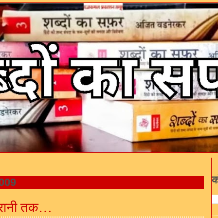
क
009
करानी तक…