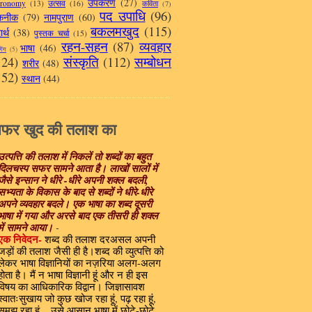
उपकरण
(27)
tronomy
(13)
उत्सव
(16)
कविता
(7)
पद उपाधि
(96)
कनीक
(79)
नामपुराण
(60)
बकलमखुद
(115)
र्थ
(38)
पुस्तक चर्चा
(15)
रहन-सहन
(87)
व्यवहार
भाषा
(46)
गिंग
(5)
124)
संस्कृति
(112)
सम्बोधन
शरीर
(48)
152)
स्थान
(44)
फर खुद की तलाश का
उत्पत्ति की तलाश में निकलें तो शब्दों का बहुत
दिलचस्प सफर
सामने आता है। लाखों सालों में
जैसे इन्सान ने धीरे -धीरे अपनी शक्ल बदली,
सभ्यता के विकास के बाद से शब्दों ने धीरे-धीरे
अपने व्यवहार बदले। एक भाषा का शब्द दूसरी
भाषा में गया और अरसे बाद एक तीसरी ही शक्ल
में सामने आया।
-
एक निवेदन-
शब्द की तलाश दरअसल अपनी
जड़ों की तलाश जैसी ही है।
शब्द की व्युत्पत्ति को
लेकर भाषा विज्ञानियों का नज़रिया अलग-अलग
होता है। मैं न भाषा विज्ञानी हूं और न ही इस
विषय का आधिकारिक विद्वान। जिज्ञासावश
स्वातःसुखाय जो कुछ खोज रहा हूं, पढ़ रहा हूं,
समझ रहा हूं ...उसे आसान भाषा में छोटे-छोटे