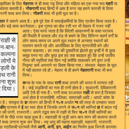
मेहरारू
महरी
 सहायिका के लिए
से ही शब्द गढ़ लिया और महिला का एक नया रूप
या
नौकरानी
थवत्ता समायी है।
शब्द हिन्दी में आम है मगर यह हमने फारसी से लिया
नौकरी
करानी शब्द बना लिया।
शब्द भी इसी मूल का है।
हतर
में सामने आता है। इसे पूरे देश में सफाईकर्मियों के लिए प्रयोग किया जाता है।
Sa
मा
 और बड़े काम करनेवाला। इस गुरुता का बोध रत्ती
भर भी मेहतर में नजर नहीं
रो
आता। ऐसा माना जाता है कि विदेशी आक्रमणों के वक्त पराजय
की स्थिति में दासता और दंड से बचने के लिए विभिन्न सवर्ण वर्गों के
सफ
राज्ञी से
लोग समय-समय पर अपने मूल स्थान से अन्यत्र स्थानों को
आन-बान-
पलायन करते रहे और आजीविका के लिए श्रमजीवी बने और
महत्तर कहलाए। हर तरह की दुश्वारियां झेलते हुए इन्हीं में से कुछ
 कल्पना
समूह पनप गए और कुछ इस हद तक बदहाल हुए कि उन्हें जातीय
लोगों मे
गौरव की स्मृतियां तक छिन गईं क्योंकि ताकतवर वर्ग द्वारा उन्हें
निकृष्ट कर्म अपनाने पर विवश किया गया। संभवतः मेहतर के मूल
ड़ली के
मेहतरानी
में यही हालात रहे हों। मेहतर से ही हमने
शब्द भी बना
ाथ रानी
लिया।
ना शुरू
क
रानी
न्या के नाम के साथ
शब्द लगाने की भारत में परम्परा रही
 दिया।
है। कई लड़कियों का नाम ही रानी होता है। सुधारानी, देविकारानी
राज्ञी
आदि ऐसे ही नाम हैं। रानी शब्द दरअसल
से बना है जिसका
अर्थ होता है राजमहिषी, मलिका, साम्राज्ञी आदि। आपटे कोश के
ज्ञ
ग+य
ग्य
ा है। संस्कृत के
व्यंजन को हिन्दी में
अर्थात
की तरह से उच्चारा जाता
पुस
ङीप्
ई
ज+न
ज्ञ
प्रत्यय में
का स्वर होता है जिसके लगने ले
की ध्वनियां
में बदल गई
ht
ज+न
की पत्नी, राजरानी। अपने तद्भव रूप में राज्ञी से फिर
जैसी ध्वनियों का
1-
नी के पीछे राजा खड़ा हुआ है। महाराज्ञी से जुड़ी आन-बान-शान की कल्पना करते
 शब्द लगाना शुरू कर दिया। मह् धातु की महत्ता महाराज्ञी, महारानी, राजरानी,
आनी, अनी, इन, आईन
स्त्रीवाची प्रत्ययों जैसे
का निर्माण हुआ जिनसे क्रमशः