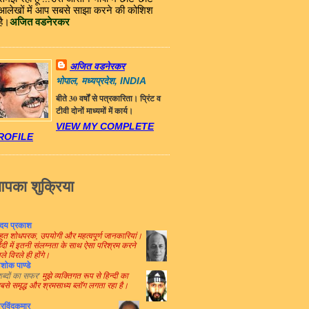
आलेखों में आप सबसे साझा करने की कोशिश
अजित वडनेरकर
है।
अजित वडनेरकर
भोपाल, मध्यप्रदेश, INDIA
बीते 30 वर्षों से पत्रकारिता। प्रिंट व
टीवी दोनों माध्यमों में कार्य।
VIEW MY COMPLETE
ROFILE
पका शुक्रिया
दय प्रकाश
हुत शोधपरक, उपयोगी और महत्वपूर्ण जानकारियां।
िंदी में इतनी संलग्नता के साथ ऐसा परिश्रम करने
ले विरले ही होंगे।
शोक पाण्डे
शब्दों का सफर'
मुझे व्यक्तिगत रूप से हिन्दी का
बसे समृद्ध और श्रमसाध्य ब्लॉग लगता रहा है।
रविंदकुमार