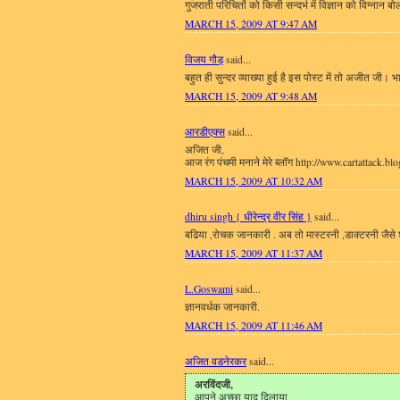
गुजराती परिचितों को किसी सन्दर्भ में विज्ञान को विग्नान
MARCH 15, 2009 AT 9:47 AM
विजय गौड़
said...
बहुत ही सुन्दर व्याख्या हुई है इस पोस्ट में तो अजीत जी।
MARCH 15, 2009 AT 9:48 AM
आरडीएक्स
said...
अजित जी,
आज रंग पंचमी मनाने मेरे ब्लॉग http://www.cartattack.bl
MARCH 15, 2009 AT 10:32 AM
dhiru singh { धीरेन्द्र वीर सिंह }
said...
बढिया ,रोचक जानकारी . अब तो मास्टरनी ,डाक्टरनी जैसे श
MARCH 15, 2009 AT 11:37 AM
L.Goswami
said...
ज्ञानवर्धक जानकारी.
MARCH 15, 2009 AT 11:46 AM
अजित वडनेरकर
said...
अरविंदजी,
आपने अच्छा याद दिलाया