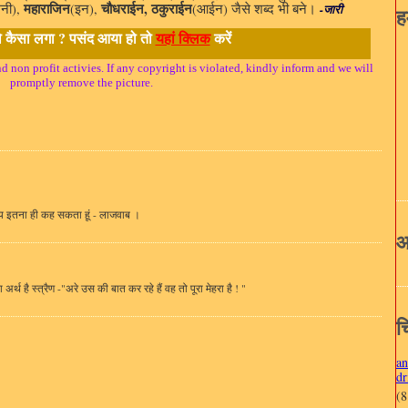
महाराजिन
चौधराईन, ठकुराईन
नी),
(इन),
(आईन) जैसे शब्द भी बने।
-जारी
ह
कैसा लगा ? पसंद आया हो तो
यहां क्लिक
करें
d non profit activies. If any copyright is violated, kindly inform and we will
promptly remove the picture.
दय इतना ही कह सकता हूं - लाजवाब ।
आ
र्थ है स्त्रैण -"अरे उस की बात कर रहे हैं वह तो पूरा मेहरा है ! "
चि
an
dr
(8