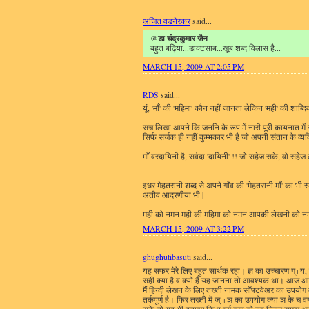
अजित वडनेरकर
said...
@डा चंद्रकुमार जैन
बहुत बढ़िया...डाक्टसाब...खूब शब्द विलास है...
MARCH 15, 2009 AT 2:05 PM
RDS
said...
यूं, 'माँ' की 'महिमा' कौन नहीं जानता लेकिन 'मही' की शाब्द
सच लिखा आपने कि जननि के रूप में नारी पूरी कायनात में सब
सिर्फ सर्जक ही नहीं कुम्भकार भी है जो अपनी संतान के व्यक
माँ वरदायिनी है, सर्वदा 'दायिनी' !! जो सहेज सके, वो सहेज
इधर मेहतरानी शब्द से अपने गाँव की 'मेहतरानी माँ' का 
अतीव आदरणीया भी |
मही को नमन मही की महिमा को नमन आपकी लेखनी को नमन 
MARCH 15, 2009 AT 3:22 PM
ghughutibasuti
said...
यह सफर मेरे लिए बहुत सार्थक रहा। ज्ञ का उच्चारण ग्+य, 
सही क्या है व क्यों है यह जानना तो आवश्यक था। आज आप
मैं हिन्दी लेखन के लिए तख्ती नामक सॉफ्टवेअर का उपयोग
तर्कपूर्ण है। फिर तख्ती में ज् +ञ का उपयोग क्या ञ के च व