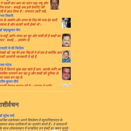
ैं ने पहली बार आप का ब्लाग पढ़ा-पशु और
़ीस वाला। बधाई!अब इसे फ़ेवरिट की
ूची में डाल लिया है। लगातार ज़ारी रखें..
भय तिवारी
प के समर्पण और लगन के लिए मेरे पास ढेर सारी
्रशंसा है और काफ़ी सारी ईर्ष्या भी।
डॉ चंद्रकुमार जैन
च कहूँ ,ब्लॉग-जगत का सूर और ससी ही
है शब्दों का
फ़र . बधाई.... अंतर्मन से
ास्त्री जे सी फिलिप
खते रहें. यह मेरे इष्ट चिट्ठों मे से एक है क्योंकि आप
ाफी उपयोगी जानकारी दे रहे हैं.
ंजय पटेल
ोड़े में कितना कुछ कह जाते हैं आप. आपके ब्लाँग का
ियमित पारायण कर रहा हूं और शब्दों की दुनिया से
या राब्ता बन रहा है.
िरीष कुमार मौर्य
पकी मेहनत कमाल की है। आपका ये ब्लॉग
्रकाशित होने वाली सामग्री से अटा पड़ा है - आप
से छपाइये !
्षदेव
ुझे सबसे उल्लेखनीय बात लगती है, पहले से ही
शीर्वचन
जीली भाषा में अभिव्यक्ति और अर्थवत्ता के अनोखे
ुण का विकास। आपके ब्लॉग में रोचकता भी है और
ूचनारंजन भी।
डॉ सुरेश वर्मा
अजित वडनेरकर अपने विश्लेषण में व्युत्पत्तिशास्त्र के
ंसूर अली हाशमी
समस्त संभव प्रतिमानों का उपयोग करते हैं। वे सावधानी
से समय में जब कुछ लोग भाषाओ और शब्दों को
के साथ लोकव्यवहार में प्रचलित उन शब्दों का
चयन करते