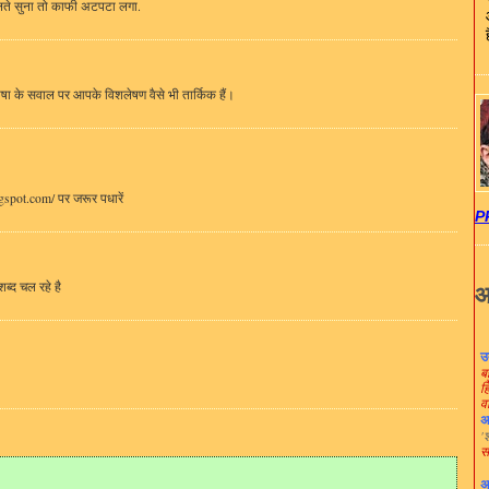
 बोलते सुना तो काफी अटपटा लगा.
 भाषा के सवाल पर आपके विशलेषण वैसे भी तार्किक हैं।
ogspot.com/ पर जरूर पधारें
P
ब्द चल रहे है
आ
उ
ब
ह
वा
अ
'
स
अ