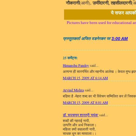
नौकरानी
ज़मींदारनी, तहसीलदारनी
(आनी),
(अ
ये सफर आपको 
Pictures have been used for educational an
प्रस्तुतकर्ता
अजित वडनेरकर
पर
3:00 AM
25 कमेंट्स:
Himanshu Pandey
said...
अत्यन्त ही सारगर्भित और महनीय आलेख । केवल मुग्ध हृ
MARCH 15, 2009 AT 6:14 AM
Arvind Mishra
said...
बढिया है -मेहरा शब्द का भी विवेचन सम्मिलित कर लें जिसका अ
MARCH 15, 2009 AT 8:01 AM
डॉ. रूपचन्द्र शास्त्री 'मयंक'
said...
शब्दों की गहराई नापी,
उत्पत्ति और अर्थ निकाला।
महिला क्यों कहलाती नारी,
साधक धुन का मतवाला।।