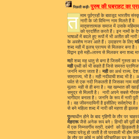
पुरुष की घबराहट का प्र
पिछली कड़ीः
त
माम पूर्वग्रहों के बावजूद भारतीय संस्कृ
नारी के जो विभिन्न नाम मिलते हैं वे
मातृसत्तात्मक समाज में उसके महिमा
को प्रदर्शित करते हैं। इन नामों के 
भाषाओं में बदले हुए रूपों में भी अतीत की नारी
मह
के अवशेष नजर आते हैं। उदाहरण के लिए
शब्द मही में इलच् प्रत्यय से मिलकर बना है।
विद्वान इसे मही+लास्य से मिलकर बना शब्द मान
म
ही शब्द मह् धातु से बना है जिसमें गुरुता का 
मही
पृथ्वी को भी कहते हैं जिसे समस्त प्राणि
मही
जननि माना जाता है।
का अर्थ राज्य, देश
साम्राज्य, भी है। मही नदीवाची शब्द भी है। 
पर्वत से एक नदी निकलती है जिसका नाम माही 
मूलतः मही से ही बना है। यह खम्भात की खाड़ी 
समुद्र से मिलती है। नारी अपने सबसे गौरवमय
भागीदार बनाता है। जननि के रूप में नारी पूर
है। वह जीवनदायिनी है इसीलिए सर्वश्रेष्ठ है। 
से बने महिला शब्द में नारी की महत्ता ही झलक
पु
रुषाधीन होने के बाद गृहिणी के तौर पर चाह
मेहरारू
जैसे अनेक रूप बने। हिन्दी की पूर्वी बो
में एक निम्नवर्गीय स्त्री, दबंगों को झिड़कती है
ज्यादा घरेलू हो जाती है तो घरवाली भी ह
के तौर पर कोई न कोई परिचारिका घर के कामका