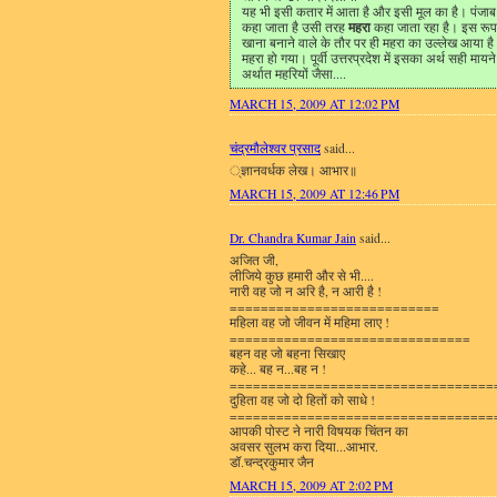
यह भी इसी कतार में आता है और इसी मूल का है। पंजाब में
महरा
कहा जाता है उसी तरह
कहा जाता रहा है। इस रूप 
खाना बनाने वाले के तौर पर ही महरा का उल्लेख आया ह
महरा हो गया। पूर्वी उत्तरप्रदेश में इसका अर्थ सही माय
अर्थात महरियों जैसा....
MARCH 15, 2009 AT 12:02 PM
चंद्रमौलेश्वर प्रसाद
said...
्ज्ञानवर्धक लेख। आभार॥
MARCH 15, 2009 AT 12:46 PM
Dr. Chandra Kumar Jain
said...
अजित जी,
लीजिये कुछ हमारी और से भी....
नारी वह जो न अरि है, न आरी है !
===========================
महिला वह जो जीवन में महिमा लाए !
===============================
बहन वह जो बहना सिखाए
कहे... बह न...बह न !
==================================
दुहिता वह जो दो हितों को साधे !
==================================
आपकी पोस्ट ने नारी विषयक चिंतन का
अवसर सुलभ करा दिया...आभार.
डॉ.चन्द्रकुमार जैन
MARCH 15, 2009 AT 2:02 PM