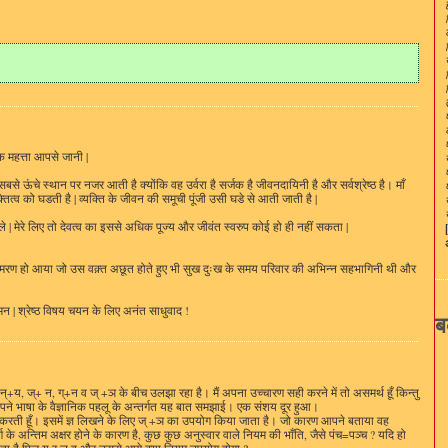
धर
स
र
शृ
आ
ढ
ज
प
अ
ब
क
क
िक महत्ता आपसे जानी |
,क
से ऊंचे स्थान पर नजर आती है क्योंकि वह उर्वरा है सर्जक है जीवनदायिनी है और सर्वश्रेष्ठ है। माँ
स
्तित्व को घडती है | व्यक्ति के जीवन की समूची पूंजी उसी घडे से आती जाती है |
ल
 ले | मेरे लिए तो देवत्व का इससे अधिक पूज्य और जीवंत स्वरुप कोई हो ही नहीं सकता |
ह
ज
ह
भी स्मरण हो आया जो उस वक़्त अछूत होते हुए भी सुख दुःख के समय परिवार की अभिन्न सहभागिनी थी और
स
इ
ल
| श्रेष्ठ विषय चयन के लिए अनंत साधुवाद !
अ
ब
हैं
ल
ब
ह
अ
न्+य, ज्+ न, ग्+न व ज् +ञ के बीच उलझा रहा है। मैं अपना उच्चारण सही करने में तो असमर्थ हूँ किन्तु
शब
ने भाषा के वैज्ञानिक पहलू के अन्तर्गत यह बात समझाई। एक संशय दूर हुआ।
न
 करती हूँ। इसमें ज्ञ लिखने के लिए ज् +ञ का उपयोग किया जाता है। जो कारण आपने बताया वह
प
र्ग के अन्तिम अक्षर होने के कारण है, कुछ कुछ अनुस्वार वाले नियम की भाँति, जैसे पंच=पञ्च ? यदि हो