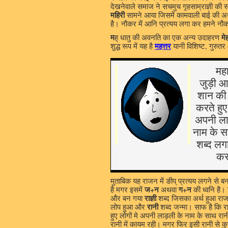
देखनेवाले समाज ने सचमुच गृहसाम्राज्ञी की
महिरी
सामने आया जिसमें कामवाली बाई की अर्
है। नौकर में आनि प्रत्यय लगा कर हमने नौ
म
मे
ह् धातु की अवनति का एक अन्य उदाहरण
महत्तर
शुद्ध रूप में यह है
यानी विशिष्ट, गुरुतर
महा
जुड़ी 
शान की
करते हुए 
अपनी ला
नाम के स
शब्द लगा
कर
मुताबिक यह राजन में ङीप् प्रत्यय लगने से बन
ज+न
ग+न
है मगर इसमें
अथवा
की ध्वनि है।
राज्ञी
और बन गया
शब्द जिसका अर्थ हुआ राजा 
रानी
लोप हुआ और
शब्द जन्मा। साफ है कि रा
हुए लोगों मे अपनी लाड़ली के नाम के साथ रानी
रानी में कायम रही। मगर फिर इसी रानी से कुछ 